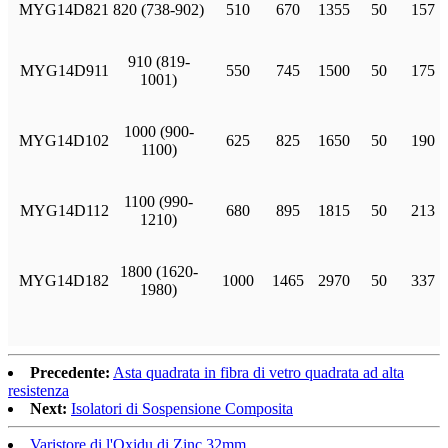
MYG14D821
820 (738-902)
510
670
1355
50
157
910 (819-
MYG14D911
550
745
1500
50
175
1001)
1000 (900-
MYG14D102
625
825
1650
50
190
1100)
1100 (990-
MYG14D112
680
895
1815
50
213
1210)
1800 (1620-
MYG14D182
1000
1465
2970
50
337
1980)
Precedente:
Asta quadrata in fibra di vetro quadrata ad alta
resistenza
Next:
Isolatori di Sospensione Composita
Varistore di l'Oxidu di Zinc 32mm