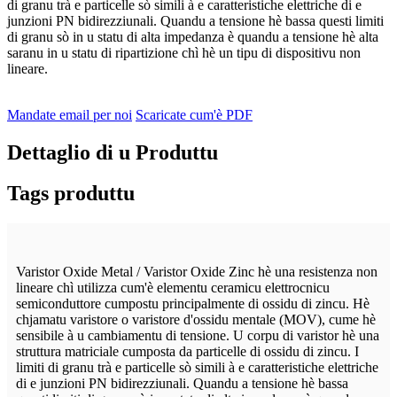
di granu trà e particelle sò simili à e caratteristiche elettriche di e
junzioni PN bidirezziunali. Quandu a tensione hè bassa questi limiti
di granu sò in u statu di alta impedanza è quandu a tensione hè alta
saranu in u statu di ripartizione chì hè un tipu di dispositivu non
lineare.
Mandate email per noi
Scaricate cum'è PDF
Dettaglio di u Produttu
Tags produttu
Varistor Oxide Metal / Varistor Oxide Zinc hè una resistenza non
lineare chì utilizza cum'è elementu ceramicu elettrocnicu
semiconduttore cumpostu principalmente di ossidu di zincu. Hè
chjamatu varistore o varistore d'ossidu mentale (MOV), cume hè
sensibile à u cambiamentu di tensione. U corpu di varistor hè una
struttura matriciale cumposta da particelle di ossidu di zincu. I
limiti di granu trà e particelle sò simili à e caratteristiche elettriche
di e junzioni PN bidirezziunali. Quandu a tensione hè bassa