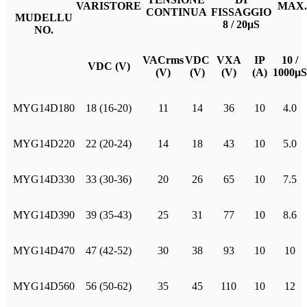
VARISTORE
MAX. 
CONTINUA
FISSAGGIO
MUDELLU
8 / 20μS
NO.
VACrms
VDC
VXA
IP
10 /
VDC (V)
(V)
(V)
(V)
(A)
1000μS
MYG14D180
18 (16-20)
11
14
36
10
4.0
MYG14D220
22 (20-24)
14
18
43
10
5.0
MYG14D330
33 (30-36)
20
26
65
10
7.5
MYG14D390
39 (35-43)
25
31
77
10
8.6
MYG14D470
47 (42-52)
30
38
93
10
10
MYG14D560
56 (50-62)
35
45
110
10
12