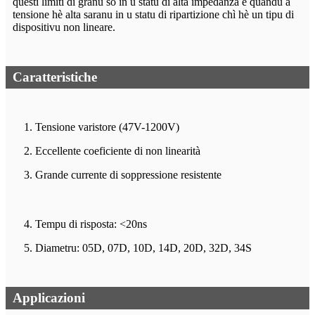
questi limiti di granu sò in u statu di alta impedanza è quandu a
tensione hè alta saranu in u statu di ripartizione chì hè un tipu di
dispositivu non lineare.
Caratteristiche
1. Tensione varistore (47V-1200V)
2. Eccellente coeficiente di non linearità
3. Grande currente di soppressione resistente
4. Tempu di risposta: <20ns
5. Diametru: 05D, 07D, 10D, 14D, 20D, 32D, 34S
Applicazioni