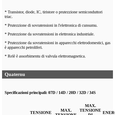
* Transistor, diode, IC, tiristore o prutezzione semiconduttori
triac.
* Prutezzione di sovratensioni in l'elettronica di cunsumu.
* Prutezzione da sovratensioni in elettronica industriale.
* Prutezzione da sovratensioni in apparecchi elettrodomestici, gas
è apparecchi petroliferi.
* Relè è assorbimentu di valvula elettromagnetica.
Quaternu
Specificazioni principali: 07D / 14D / 20D / 32D / 34S
MAX.
MAX.
TENSIONE
TENSIONE
ENER
TENSIONE
DI