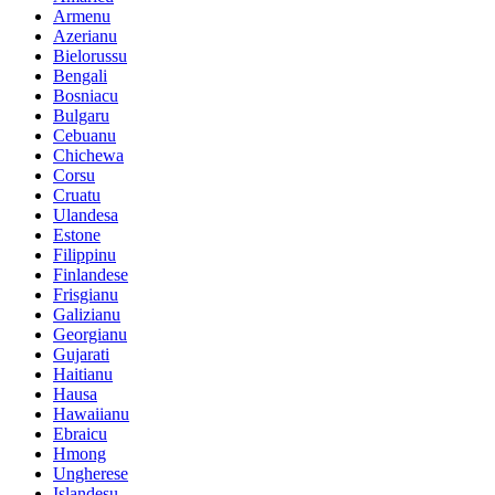
Armenu
Azerianu
Bielorussu
Bengali
Bosniacu
Bulgaru
Cebuanu
Chichewa
Corsu
Cruatu
Ulandesa
Estone
Filippinu
Finlandese
Frisgianu
Galizianu
Georgianu
Gujarati
Haitianu
Hausa
Hawaiianu
Ebraicu
Hmong
Ungherese
Islandesu