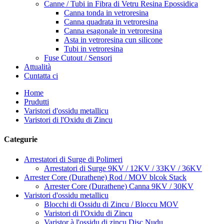
Canne / Tubi in Fibra di Vetru Resina Epossidica
Canna tonda in vetroresina
Canna quadrata in vetroresina
Canna esagonale in vetroresina
Asta in vetroresina cun silicone
Tubi in vetroresina
Fuse Cutout / Sensori
Attualità
Cuntatta ci
Home
Prudutti
Varistori d'ossidu metallicu
Varistori di l'Oxidu di Zincu
Categurie
Arrestatori di Surge di Polimeri
Arrestatori di Surge 9KV / 12KV / 33KV / 36KV
Arrester Core (Durathene) Rod / MOV blcok Stack
Arrester Core (Durathene) Canna 9KV / 30KV
Varistori d'ossidu metallicu
Blocchi di Ossidu di Zincu / Bloccu MOV
Varistori di l'Oxidu di Zincu
Varistor à l'ossidu di zincu Disc Nudu