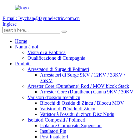
E-mail: Ivychan@fayunelectric.com.cn
Inglese
Home
Nantu à noi
Visita di a Fabbrica
Qualificazione di Cumpagnia
Prudutti
Arrestatori di Surge di Polimeri
Arrestatori di Surge 9KV / 12KV / 33KV /
36KV
Arrester Core (Durathene) Rod / MOV blcok Stack
Arrester Core (Durathene) Canna 9KV / 30KV
Varistori d'ossidu metallicu
Blocchi di Ossidu di Zincu / Bloccu MOV
Varistori di l'Oxidu di Zincu
Varistor à l'ossidu di zincu Disc Nudu
Isolatori Compositi / Polimeri
Isolatore Compositu Supension
Insulatori Pin
Post Insulatori