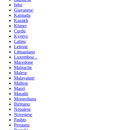
Igbo
Giavanese
Kannada
Kazakh
Khmer
Curdu
Kyrgyz
Latinu
Lettone
Littuanianu
Luxembou ..
Macedone
Malgache
Malese
Malayalam
Maltese
Maori
Marathi
Mongolianu
Birmanu
Nepalese
Novegese
Pashto
Persianu